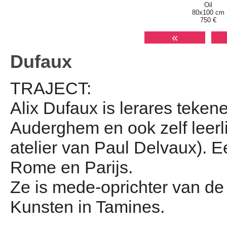
Oil
80x100 cm
750 €
«
Dufaux
TRAJECT:
Alix Dufaux is lerares teke
Auderghem en ook zelf leerl
atelier van Paul Delvaux). E
Rome en Parijs.
Ze is mede-oprichter van d
Kunsten in Tamines.