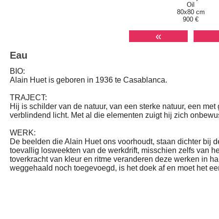
Oil
80x80 cm
900 €
«
Eau
BIO:
Alain Huet is geboren in 1936 te Casablanca.
TRAJECT:
Hij is schilder van de natuur, van een sterke natuur, een met 
verblindend licht. Met al die elementen zuigt hij zich onbewus
WERK:
De beelden die Alain Huet ons voorhoudt, staan dichter bij de
toevallig losweekten van de werkdrift, misschien zelfs van 
toverkracht van kleur en ritme veranderen deze werken in h
weggehaald noch toegevoegd, is het doek af en moet het ee