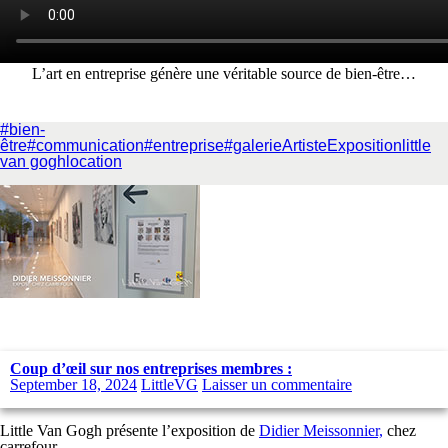
L’art en entreprise génère une véritable source de bien-être…
#bien-
être
#communication
#entreprise
#galerie
Artiste
Exposition
little
van gogh
location
Coup d’œil sur nos entreprises membres :
September 18, 2024
LittleVG
Laisser un commentaire
Little Van Gogh présente l’exposition de
Didier Meissonnier,
chez
carrefour.