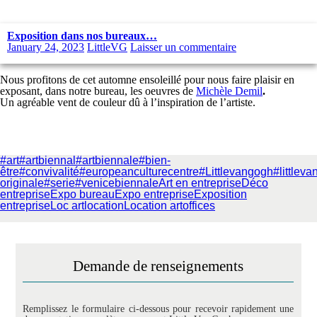
Exposition dans nos bureaux…
January 24, 2023
LittleVG
Laisser un commentaire
Nous profitons de cet automne ensoleillé pour nous faire plaisir en
exposant, dans notre bureau, les oeuvres de
Michèle Demil
.
Un agréable vent de couleur dû à l’inspiration de l’artiste.
#art
#artbiennal
#artbiennale
#bien-
être
#convivalité
#europeanculturecentre
#Littlevangogh
#littlev
originale
#serie
#venicebiennale
Art en entreprise
Déco
entreprise
Expo bureau
Expo entreprise
Exposition
entreprise
Loc art
location
Location art
offices
Demande de renseignements
Remplissez le formulaire ci-dessous pour recevoir rapidement une