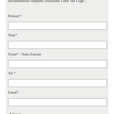
documentation complète concernant Little Van Gogh :
Prénom
*
:
Nom
*
:
Firme
*
/ Nom d'artiste:
Tel.
*
:
Email
*
: