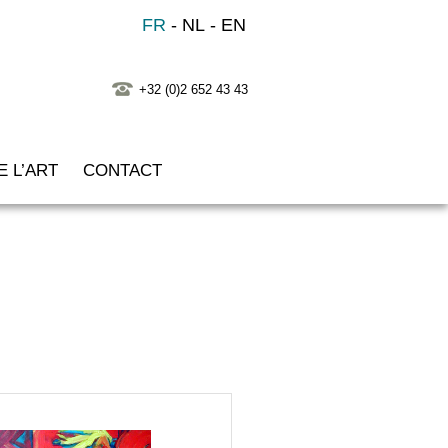
FR
NL
EN
+32 (0)2 652 43 43
 L’ART
CONTACT
s